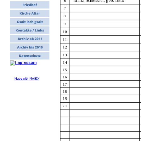
  Maria Schiessler, geb. Bitto
6
7
8
9
10
11
12
13
14
15
16
Made with MAGIX
17
18
 19
 20