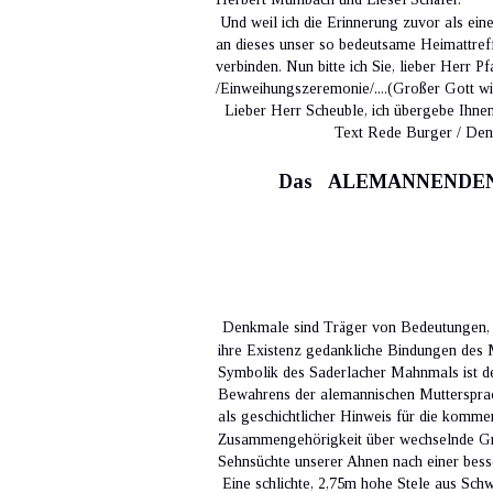
 Und weil ich die Erinnerung zuvor als ei
an dieses unser so bedeutsame Heimattref
verbinden. Nun bitte ich Sie, lieber Herr 
/Einweihungszeremonie/....(Großer Gott wi
  Lieber Herr Scheuble, ich übergebe Ihn
                           Text Rede Burger /
Das   ALEMANNENDENKMA
Denkmale sind Träger von Bedeutungen, sie
ihre Existenz gedankliche Bindungen des 
Symbolik des Saderlacher Mahnmals ist d
Bewahrens der alemannischen Muttersprac
als geschichtlicher Hinweis für die kom
Zusammengehörigkeit über wechselnde Gre
Sehnsüchte unserer Ahnen nach einer besse
 Eine schlichte, 2,75m hohe Stele aus Sch