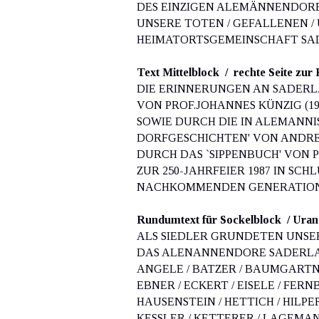
DES EINZIGEN ALEMÄNNENDORFE
UNSERE TOTEN / GEFALLENEN /
HEIMATORTSGEMEINSCHAFT SAD
Text Mittelblock  /  rechte Seite zur
DIE ERINNERUNGEN AN SADERL
VON PROF.JOHANNES KÜNZIG (19
SOWIE DURCH DIE IN ALEMANN
DORFGESCHICHTEN' VON ANDRE
DURCH DAS `SIPPENBUCH' VON 
ZUR 250-JAHRFEIER 1987 IN SC
NACHKOMMENDEN GENERATION
Rundumtext für Sockelblock  / Urans
ALS SIEDLER GRUNDETEN UNSER
DAS ALENANNENDORE SADERLAC
ANGELE / BATZER / BAUMGARTNE
EBNER / ECKERT / EISELE / FERN
HAUSENSTEIN / HETTICH / HILPER
KESSLER / KETTERER / LAGEMA