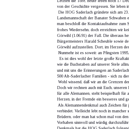
Letzten die Tore, heute leben noch 17 Deu
von der Geschichte vergessen. Sie leben i
 Die HOG Saderlach gründete sich am 23.A
Landsmannschaft der Banater Schwaben e.
man beschloß die Kontaktaufnahme zum Sc
frohes Wiedersehn, doch erreichten wir ke
Görwihl (1.06.91) der Fall. Die überaus h
Bürgermeisters Harald Scheuble sowie d
Görwihl aufzustellen. Dort, im Herzen des
 Nunmehr ist es soweit: an Pfingsten 199
  Es ist dies wohl der letzte große Kraft
wie die Buchstaben auf unserer Stele allm
und mit uns die Erinnerungen an Saderlach
500 Alt-Saderlacher Familien - sich zu di
 Wohl wissend, daß wir an die Grenzen der
Doch wir rechnen auch mit Euch, unseren 
für alle Alemannen, steht beispielhaft f
Herzen, in der Fremde ein besseres und ge
 Als Alemannendenkmal auch Zeichen für j
verbindet. Vielleicht lebt noch in manche
Brüdern, oder man hat schon mal von den S
Vorhaben sinnvoll und würdig durchzuführ
Denkmals hat die HOG Saderlach folgende