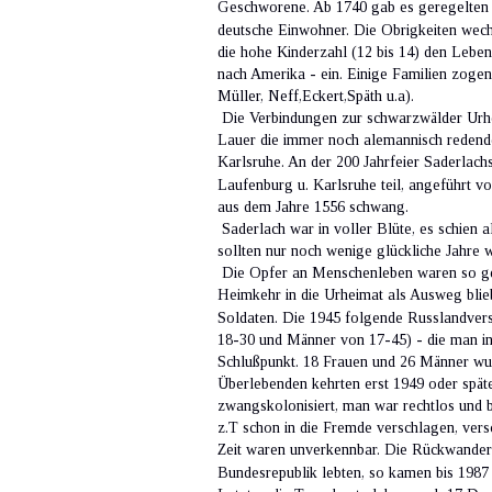
Geschworene. Ab 1740 gab es geregelten d
deutsche Einwohner. Die Obrigkeiten wechs
die hohe Kinderzahl (12 bis 14) den Leb
nach Amerika - ein. Einige Familien zoge
Müller, Neff,Eckert,Späth u.a). 
 Die Verbindungen zur schwarzwälder Urh
Lauer die immer noch alemannisch redend
Karlsruhe. An der 200 Jahrfeier Saderla
Laufenburg u. Karlsruhe teil, angeführt
aus dem Jahre 1556 schwang. 
 Saderlach war in voller Blüte, es schien 
sollten nur noch wenige glückliche Jahre 
 Die Opfer an Menschenleben waren so gewa
Heimkehr in die Urheimat als Ausweg blie
Soldaten. Die 1945 folgende Russlandver
18-30 und Männer von 17-45) - die man in
Schlußpunkt. 18 Frauen und 26 Männer wur
Überlebenden kehrten erst 1949 oder spät
zwangskolonisiert, man war rechtlos und b
z.T schon in die Fremde verschlagen, ver
Zeit waren unverkennbar. Die Rückwanderu
Bundesrepublik lebten, so kamen bis 1987