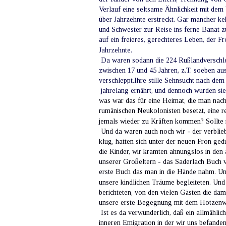
Verlauf eine seltsame Ähnlichkeit mit dem
über Jahrzehnte erstreckt. Gar mancher ke
und Schwester zur Reise ins ferne Banat zu
auf ein freieres, gerechteres Leben, der F
Jahrzehnte.
 Da waren sodann die 224 Rußlandverschl
zwischen 17 und 45 Jahren, z.T. soeben au
verschleppt.Ihre stille Sehnsucht nach de
 jahrelang ernährt, und dennoch wurden si
was war das für eine Heimat, die man nac
rumänischen Neukolonisten besetzt, eine 
jemals wieder zu Kräften kommen? Sollte 
 Und da waren auch noch wir - der verblieb
klug, hatten sich unter der neuen Fron ged
die Kinder, wir kramten ahnungslos in den
unserer Großeltern - das Saderlach Buch 
erste Buch das man in die Hände nahm. Un
unsere kindlichen Träume begleiteten. Und
berichteten, von den vielen Gästen die da
unsere erste Begegnung mit dem Hotzenw
 Ist es da verwunderlich, daß ein allmähli
inneren Emigration in der wir uns befande