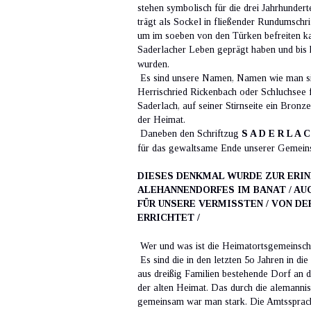
stehen symbolisch für die drei Jahrhunde
trägt als Sockel in fließender Rundumschr
um im soeben von den Türken befreiten ka
Saderlacher Leben geprägt haben und bis h
wurden.
 Es sind unsere Namen, Namen wie man sie
Herrischried Rickenbach oder Schluchsee fi
Saderlach, auf seiner Stirnseite ein Bron
der Heimat. 
 Daneben den Schriftzug 
S A D E R L A C 
für das gewaltsame Ende unserer Gemeinsc
DIESES DENKMAL WURDE ZUR ERIN
ALEHANNENDORFES IM BANAT / AU
FÜR UNSERE VERMISSTEN / VON D
ERRICHTET /
 Wer und was ist die Heimatortsgemeinsc
 Es sind die in den letzten 5o Jahren in d
aus dreißig Familien bestehende Dorf an
der alten Heimat. Das durch die alemannis
gemeinsam war man stark. Die Amtssprache