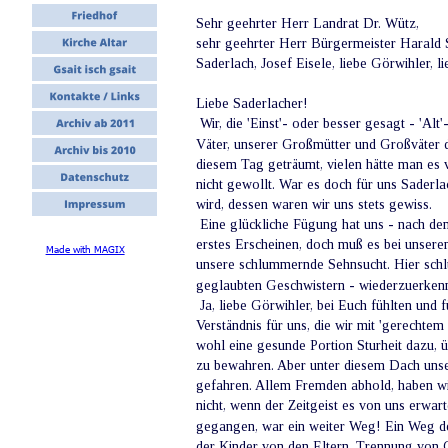
Sehr geehrter Herr Landrat Dr. Wütz,
sehr geehrter Herr Bürgermeister Harald
Saderlach, Josef Eisele, liebe Görwihler, 
Liebe Saderlacher!
 Wir, die 'Einst'- oder besser gesagt - 'A
Väter, unserer Großmütter und Großväter 
diesem Tag geträumt, vielen hätte man es 
nicht gewollt. War es doch für uns Saderla
wird, dessen waren wir uns stets gewiss.
 Eine glückliche Fügung hat uns - nach de
erstes Erscheinen, doch muß es bei unsere
Made with MAGIX
unsere schlummernde Sehnsucht. Hier schl
geglaubten Geschwistern - wiederzuerken
 Ja, liebe Görwihler, bei Euch fühlten und 
Verständnis für uns, die wir mit 'gerechte
wohl eine gesunde Portion Sturheit dazu, 
zu bewahren. Aber unter diesem Dach unser
gefahren. Allem Fremden abhold, haben wir
nicht, wenn der Zeitgeist es von uns erwar
gegangen, war ein weiter Weg! Ein Weg der
der Kinder von den Eltern, Trennung von G