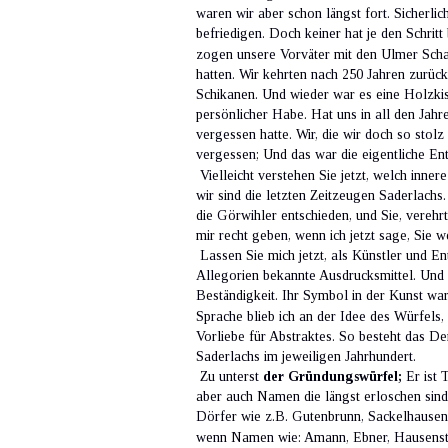
waren wir aber schon längst fort. Sicherlic
befriedigen. Doch keiner hat je den Schri
zogen unsere Vorväter mit den Ulmer Schac
hatten. Wir kehrten nach 250 Jahren zurüc
Schikanen. Und wieder war es eine Holzkis
persönlicher Habe. Hat uns in all den Jah
vergessen hatte. Wir, die wir doch so stol
vergessen; Und das war die eigentliche En
 Vielleicht verstehen Sie jetzt, welch inne
wir sind die letzten Zeitzeugen Saderlach
die Görwihler entschieden, und Sie, vereh
mir recht geben, wenn ich jetzt sage, Sie
 Lassen Sie mich jetzt, als Künstler und E
Allegorien bekannte Ausdrucksmittel. Und 
Beständigkeit. Ihr Symbol in der Kunst war
Sprache blieb ich an der Idee des Würfels
Vorliebe für Abstraktes. So besteht das De
Saderlachs im jeweiligen Jahrhundert.  
 Zu unterst 
der Gründungswürfel;
 Er ist
aber auch Namen die längst erloschen sind,
Dörfer wie z.B. Gutenbrunn, Sackelhausen 
wenn Namen wie: Amann, Ebner, Hausenstein