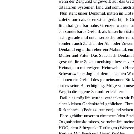
wenn der Zeitpunkt ungewollt auf das Geden
totalitären Systemen fand und somit auch 
Nun steht unser Denkmal, mitten im Hotze
zuletzt auch als Grenzstein gedacht, als 
Ittenthal 
greifbar nahe. Grenzen wurden und
ein sonderbares Gefühl, als kaiserlich ös
nicht gerade mal unter serbische oder rumä
sondern auch Zeichen der Ab- oder Zuwend
Denkmal eigentlich eher ein Mahnmal, ein 
Mütter und Väter. Das Saderlach Denkmal 
geschichtliche Zusammenhänge besser verst
Heimat, um mit ewigem Heimweh im Herzen
Schwarzwälder Jugend, dem einsamen Wande
in ihnen ein Gefühl des gemeinsamen Stolze
hat es seine Berechtigung. Möge von un
Weg in die eigene Zukunft erleichtern!
 Daß dies möglich wurde, verdanken wir E
einer kleinen Gedenktafel geblieben. Ehr
Rickenbach....(Peduzzi tritt vor) und sein
 Ehre gebührt unserem nimmermüden Streiter
Organisationskomitees, vornehmlich meine
HOG, dem Stützpunkt Tuttlingen (Weiszenb
Herbert Mühlbach und Liesel Schäfer.