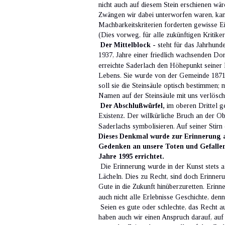
nicht auch auf diesem Stein erschienen wä
Zwängen wir dabei unterworfen waren, kann
Machbarkeitskriterien forderten gewisse 
(Dies vorweg, für alle zukünftigen Kritiker 
Der Mittelblock
 - steht für das Jahrhun
1937, Jahre einer friedlich wachsenden Dor
erreichte Saderlach den Höhepunkt seiner E
Lebens. Sie wurde von der Gemeinde 1871 
soll sie die Steinsäule optisch bestimmen
Namen auf der Steinsäule mit uns verlösch
Der Abschlußwürfel,
 im oberen Drittel g
Existenz. Der willkürliche Bruch an der Ob
Saderlachs symbolisieren. Auf seiner Stirn d
Dieses Denkmal wurde zur Erinnerung 
Gedenken an unsere Toten und Gefallene
Jahre 1995 errichtet.
 Die Erinnerung wurde in der Kunst stets 
Lächeln. Dies zu Recht, sind doch Erinne
Gute in die Zukunft hinüberzuretten. Erin
auch nicht alle Erlebnisse Geschichte, den
 Seien es gute oder schlechte, das Recht 
haben auch wir einen Anspruch darauf, auf